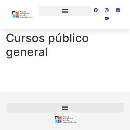
Membresía y Comunidad
Cursos público
general