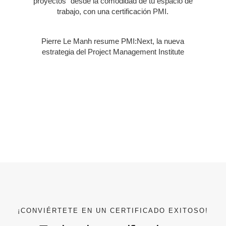
proyectos desde la comodidad de tu espacio de
trabajo, con una certificación PMI.
Pierre Le Manh resume PMI:Next, la nueva
estrategia del Project Management Institute
Conviértete en miembro y aprovecha el
conocimiento y la creación de redes
disponibles cerca de ti a través de nuestro
capítulo de PMI.
¡CONVIÉRTETE EN UN CERTIFICADO EXITOSO!